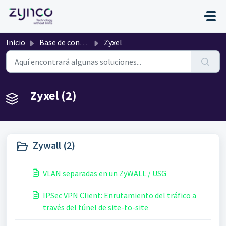
Saltar al contenido principal
Inicio
Base de conocimientos
Zyxel
Zyxel (2)
Zywall (2)
VLAN separadas en un ZyWALL / USG
IPSec VPN Client: Enrutamiento del tráfico a
través del túnel de site-to-site