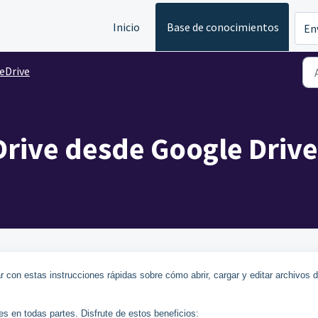
Inicio
Base de conocimientos
En
eDrive
rive desde Google Drive
con estas instrucciones rápidas sobre cómo abrir, cargar y editar archivos 
s en todas partes. Disfrute de estos beneficios: