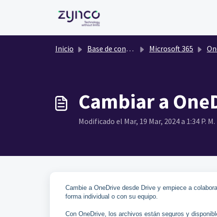
Saltar al contenido principal
Inicio
Base de conocimientos
Microsoft 365
On
Cambiar a OneD
Modificado el Mar, 19 Mar, 2024 a 1:34 P. M.
Cambie a OneDrive desde Drive y empiece a colaborar 
forma individual o con su equipo.
Con OneDrive, los archivos están seguros y disponible