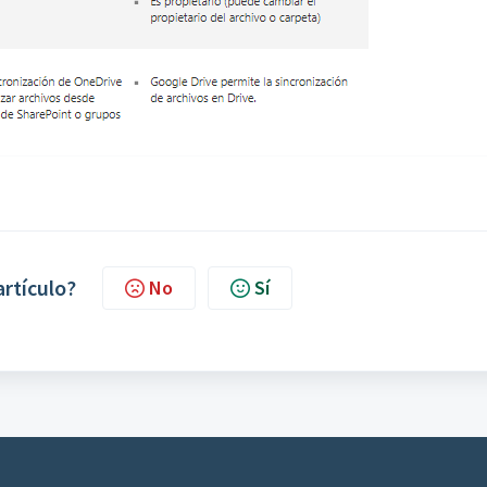
artículo?
No
Sí